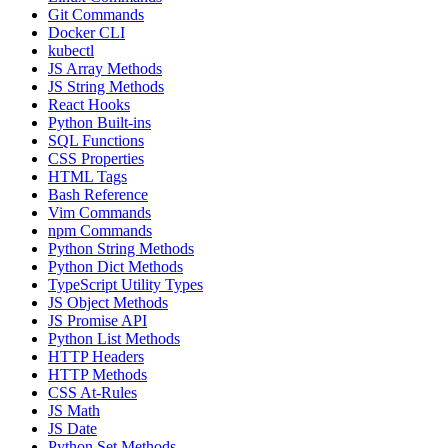
Git Commands
Docker CLI
kubectl
JS Array Methods
JS String Methods
React Hooks
Python Built-ins
SQL Functions
CSS Properties
HTML Tags
Bash Reference
Vim Commands
npm Commands
Python String Methods
Python Dict Methods
TypeScript Utility Types
JS Object Methods
JS Promise API
Python List Methods
HTTP Headers
HTTP Methods
CSS At-Rules
JS Math
JS Date
Python Set Methods