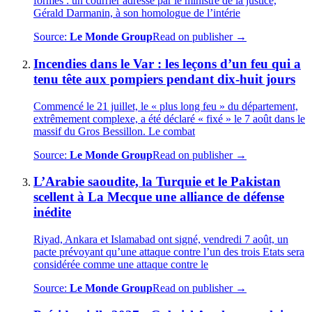
formés : un courrier adressé par le ministre de la justice,
Gérald Darmanin, à son homologue de l’intérie
Source:
Le Monde Group
Read on publisher →
Incendies dans le Var : les leçons d’un feu qui a
tenu tête aux pompiers pendant dix-huit jours
Commencé le 21 juillet, le « plus long feu » du département,
extrêmement complexe, a été déclaré « fixé » le 7 août dans le
massif du Gros Bessillon. Le combat
Source:
Le Monde Group
Read on publisher →
L’Arabie saoudite, la Turquie et le Pakistan
scellent à La Mecque une alliance de défense
inédite
Riyad, Ankara et Islamabad ont signé, vendredi 7 août, un
pacte prévoyant qu’une attaque contre l’un des trois Etats sera
considérée comme une attaque contre le
Source:
Le Monde Group
Read on publisher →