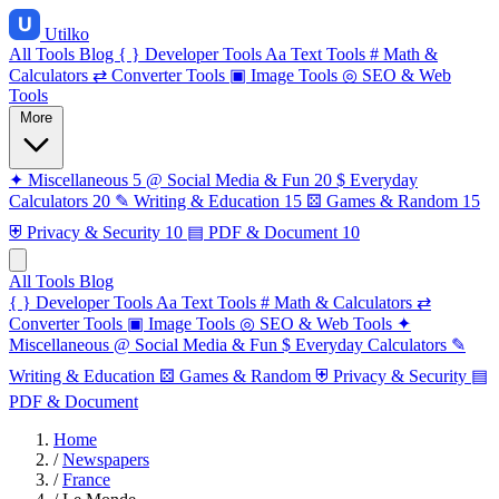
Utilko
All Tools
Blog
{ }
Developer Tools
Aa
Text Tools
#
Math &
Calculators
⇄
Converter Tools
▣
Image Tools
◎
SEO & Web
Tools
More
✦
Miscellaneous
5
@
Social Media & Fun
20
$
Everyday
Calculators
20
✎
Writing & Education
15
⚄
Games & Random
15
⛨
Privacy & Security
10
▤
PDF & Document
10
All Tools
Blog
{ }
Developer Tools
Aa
Text Tools
#
Math & Calculators
⇄
Converter Tools
▣
Image Tools
◎
SEO & Web Tools
✦
Miscellaneous
@
Social Media & Fun
$
Everyday Calculators
✎
Writing & Education
⚄
Games & Random
⛨
Privacy & Security
▤
PDF & Document
Home
/
Newspapers
/
France