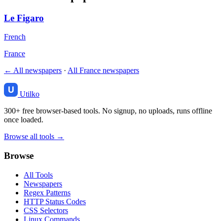
Le Figaro
French
France
← All newspapers
·
All France newspapers
Utilko
300+ free browser-based tools. No signup, no uploads, runs offline
once loaded.
Browse all tools →
Browse
All Tools
Newspapers
Regex Patterns
HTTP Status Codes
CSS Selectors
Linux Commands