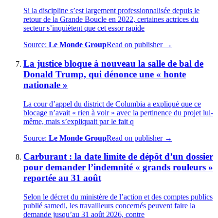
Si la discipline s’est largement professionnalisée depuis le
retour de la Grande Boucle en 2022, certaines actrices du
secteur s’inquiètent que cet essor rapide
Source:
Le Monde Group
Read on publisher →
La justice bloque à nouveau la salle de bal de
Donald Trump, qui dénonce une « honte
nationale »
La cour d’appel du district de Columbia a expliqué que ce
blocage n’avait « rien à voir » avec la pertinence du projet lui-
même, mais s’expliquait par le fait q
Source:
Le Monde Group
Read on publisher →
Carburant : la date limite de dépôt d’un dossier
pour demander l’indemnité « grands rouleurs »
reportée au 31 août
Selon le décret du ministère de l’action et des comptes publics
publié samedi, les travailleurs concernés peuvent faire la
demande jusqu’au 31 août 2026, contre