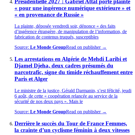
Présidentielle 2027 : Gabriel Attal porte plainte
« pour une ingérence numérique extérieure » et
« en provenance de Russie »
La plainte, déposée vendredi soir, dénonce « des faits
d’ingérence étrangère, de manipulation de l’information, de
fabrication de contenus truqués, susceptibles
Source:
Le Monde Group
Read on publisher →
Les arrestations en Algérie de Mehdi Laribi et
Djamel Djeha, deux cadres présumés du
narcotrafic, signe du timide réchauffement entre
Paris et Alger
Le ministre de la justice, Gérald Darmanin, s’est félicité, jeudi
6 août, de cette « coopération relancée au service de la
sécurité de nos deux pays ». Mais le
Source:
Le Monde Group
Read on publisher →
Derrière le succès du Tour de France Femmes,
la crainte d’un cyclisme féminin à deux vitesses