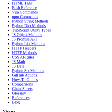
HTML Tags
Bash Reference
Vim Commands
npm Commands
Python String Methods
Python Dict Methods
TypeScript Utility Types
JS Object Methods
JS Promise API
Python List Methods
HTTP Headers
HTTP Methods
CSS At-Rules
JS Math
JS Date
Python Set Methods
GitHub Actions
How-To Guides
Comparisons
Cheat Sheets
Glossary
References
Blog
About