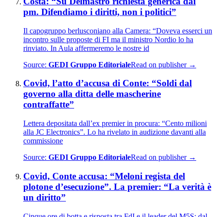
Costa: “Su Delmastro richiesta generica dai
pm. Difendiamo i diritti, non i politici”
Il capogruppo berlusconiano alla Camera: “Doveva esserci un
incontro sulle proposte di FI ma il ministro Nordio lo ha
rinviato. In Aula affermeremo le nostre id
Source:
GEDI Gruppo Editoriale
Read on publisher →
Covid, l’atto d’accusa di Conte: “Soldi dal
governo alla ditta delle mascherine
contraffatte”
Lettera depositata dall’ex premier in procura: “Cento milioni
alla JC Electronics”. Lo ha rivelato in audizione davanti alla
commissione
Source:
GEDI Gruppo Editoriale
Read on publisher →
Covid, Conte accusa: “Meloni regista del
plotone d’esecuzione”. La premier: “La verità è
un diritto”
Cinque ore di botta e risposta tra FdI e il leader del M5S: dal