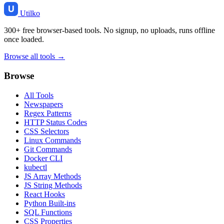
Utilko
300+ free browser-based tools. No signup, no uploads, runs offline
once loaded.
Browse all tools →
Browse
All Tools
Newspapers
Regex Patterns
HTTP Status Codes
CSS Selectors
Linux Commands
Git Commands
Docker CLI
kubectl
JS Array Methods
JS String Methods
React Hooks
Python Built-ins
SQL Functions
CSS Properties