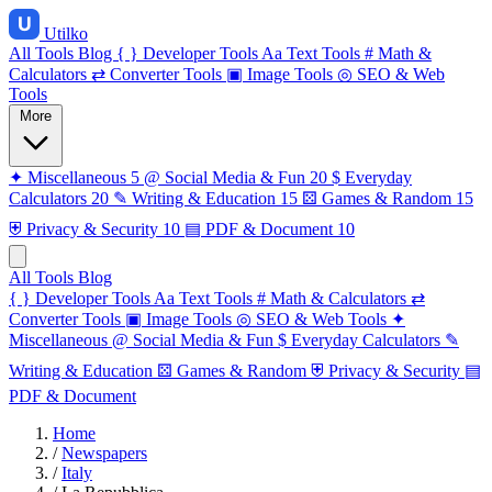
Utilko
All Tools
Blog
{ }
Developer Tools
Aa
Text Tools
#
Math &
Calculators
⇄
Converter Tools
▣
Image Tools
◎
SEO & Web
Tools
More
✦
Miscellaneous
5
@
Social Media & Fun
20
$
Everyday
Calculators
20
✎
Writing & Education
15
⚄
Games & Random
15
⛨
Privacy & Security
10
▤
PDF & Document
10
All Tools
Blog
{ }
Developer Tools
Aa
Text Tools
#
Math & Calculators
⇄
Converter Tools
▣
Image Tools
◎
SEO & Web Tools
✦
Miscellaneous
@
Social Media & Fun
$
Everyday Calculators
✎
Writing & Education
⚄
Games & Random
⛨
Privacy & Security
▤
PDF & Document
Home
/
Newspapers
/
Italy