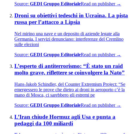
Source:
GEDI Gruppo Editoriale
Read on publisher →
Droni su obiettivi tedeschi in Ucraina. La pista
russa per l’attacco a Lipsia
Nel mirino una nave e un deposito di aziende legate alla
Germania. I servizi denunciano: interferenze del Cremlino
sulle elezioni
Source:
GEDI Gruppo Editoriale
Read on publisher →
L’esperto di antiterrorismo: “È stato un raid
molto grave, riflettere se coinvolgere la Nato”
Hans-Jakob Schindler, del Counter Extremism Project: “Se
emergessero le prove che dietro ai droni in aeroporto c’è la
mano di Mosca, ci sarebbero gli estremi pe
Source:
GEDI Gruppo Editoriale
Read on publisher →
L’Iran chiude Hormuz agli Usa e punta a
pedaggi da 100 miliardi